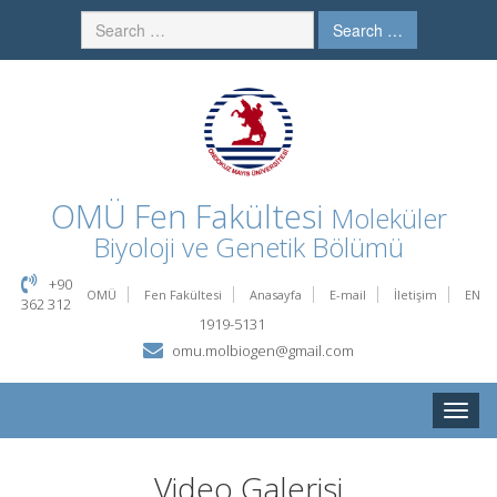
Search …
OMÜ
Fen Fakültesi
Moleküler
Biyoloji ve Genetik Bölümü
+90
OMÜ
Fen Fakültesi
Anasayfa
E-mail
İletişim
EN
362 312
1919-5131
omu.molbiogen@gmail.com
Toggle
naviga
Video Galerisi