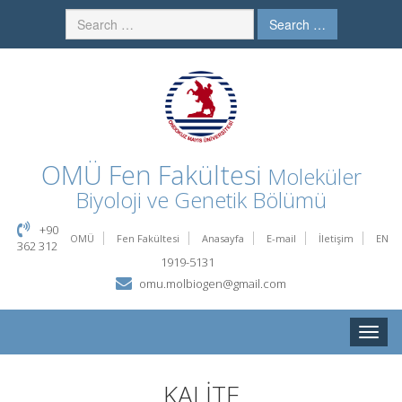
Search …
OMÜ
Fen Fakültesi
Moleküler
Biyoloji ve Genetik Bölümü
+90
OMÜ
Fen Fakültesi
Anasayfa
E-mail
İletişim
EN
362 312
1919-5131
omu.molbiogen@gmail.com
Toggle
naviga
KALİTE