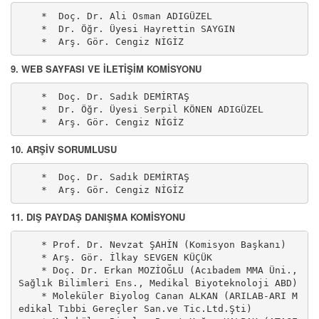
    *  Doç. Dr. Ali Osman ADIGÜZEL

    *  Dr. Öğr. Üyesi Hayrettin SAYGIN

    *  Arş. Gör. Cengiz NİGİZ
9. WEB SAYFASI VE İLETİŞİM KOMİSYONU
    *  Doç. Dr. Sadık DEMİRTAŞ

    *  Dr. Öğr. Üyesi Serpil KÖNEN ADIGÜZEL

    *  Arş. Gör. Cengiz NİGİZ
10. ARŞİV SORUMLUSU
    *  Doç. Dr. Sadık DEMİRTAŞ

    *  Arş. Gör. Cengiz NİGİZ
11. DIŞ PAYDAŞ DANIŞMA KOMİSYONU
    * Prof. Dr. Nevzat ŞAHİN (Komisyon Başkanı) 

    * Arş. Gör. İlkay SEVGEN KÜÇÜK 

    * Doç. Dr. Erkan MOZİOĞLU (Acıbadem MMA Üni., 
Sağlık Bilimleri Ens., Medikal Biyoteknoloji ABD) 

    * Moleküler Biyolog Canan ALKAN (ARILAB-ARI M
edikal Tıbbi Gereçler San.ve Tic.Ltd.Şti)  
