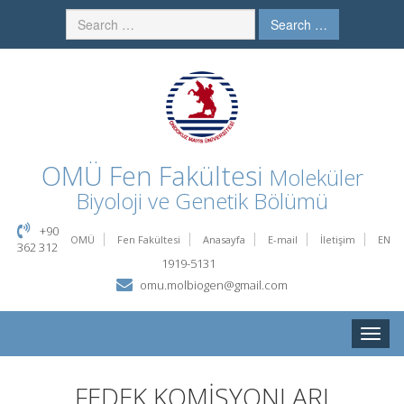
Search …
OMÜ
Fen Fakültesi
Moleküler
Biyoloji ve Genetik Bölümü
+90
OMÜ
Fen Fakültesi
Anasayfa
E-mail
İletişim
EN
362 312
1919-5131
omu.molbiogen@gmail.com
Toggle
naviga
FEDEK KOMİSYONLARI