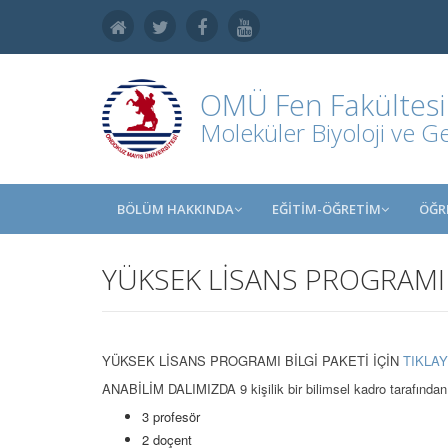
OMÜ
Fen Fakültesi
Moleküler Biyoloji ve 
BÖLÜM HAKKINDA
EĞİTİM-ÖĞRETİM
ÖĞR
YÜKSEK LİSANS PROGRAMI
YÜKSEK LİSANS PROGRAMI BİLGİ PAKETİ İÇİN
TIKLAY
ANABİLİM DALIMIZDA 9 kişilik bir bilimsel kadro tarafından 
3 profesör
2 doçent