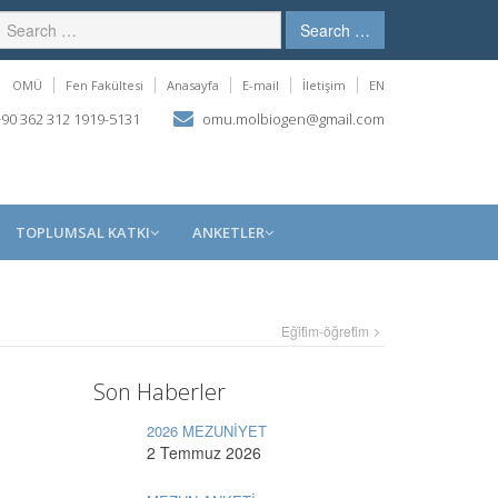
Search …
OMÜ
Fen Fakültesi
Anasayfa
E-mail
İletişim
EN
90 362 312 1919-5131
omu.molbiogen@gmail.com
TOPLUMSAL KATKI
ANKETLER
Eği̇ti̇m-öğreti̇m
Son Haberler
2026 MEZUNİYET
2 Temmuz 2026