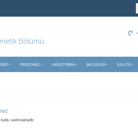
+
Genetik Bölümü
ENCİ
PERSONEL
ARAŞTIRMA
BELGELER
KALİTE
INIZ
katkı verilmektedir.