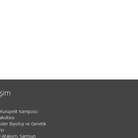
işim
urupelit Kampüsü
akültesi
üler Biyoloji ve Genetik
mü
 Atakum, Samsun