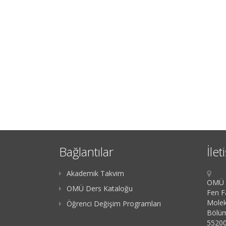
Bağlantılar
İlet
Akademik Takvim
OMÜ K
OMÜ Ders Kataloğu
Fen F
Molek
Öğrenci Değişim Programları
Bölü
55200