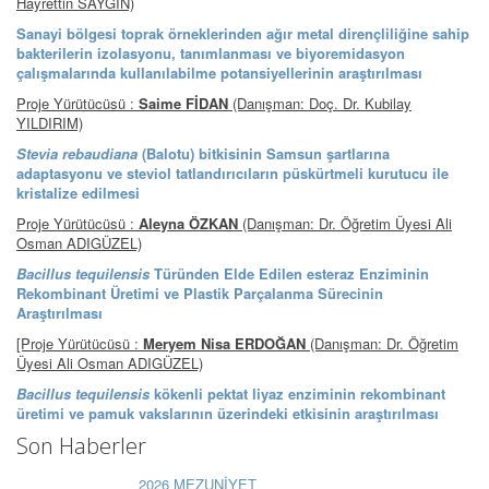
Hayrettin SAYGIN)
Sanayi bölgesi toprak örneklerinden ağır metal dirençliliğine sahip
bakterilerin izolasyonu, tanımlanması ve biyoremidasyon
çalışmalarında kullanılabilme potansiyellerinin araştırılması
Proje Yürütücüsü :
Saime FİDAN
(Danışman: Doç. Dr. Kubilay
YILDIRIM)
Stevia rebaudiana
(Balotu) bitkisinin Samsun şartlarına
adaptasyonu ve steviol tatlandırıcıların püskürtmeli kurutucu ile
kristalize edilmesi
Proje Yürütücüsü :
Aleyna ÖZKAN
(Danışman: Dr. Öğretim Üyesi Ali
Osman ADIGÜZEL)
Bacillus tequilensis
Türünden Elde Edilen esteraz Enziminin
Rekombinant Üretimi ve Plastik Parçalanma Sürecinin
Araştırılması
[Proje Yürütücüsü :
Meryem Nisa ERDOĞAN
(Danışman: Dr. Öğretim
Üyesi Ali Osman ADIGÜZEL)
Bacillus tequilensis
kökenli pektat liyaz enziminin rekombinant
üretimi ve pamuk vakslarının üzerindeki etkisinin araştırılması
Son Haberler
2026 MEZUNİYET