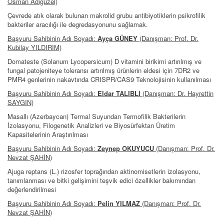
Osman Adıgüzel)
Çevrede atık olarak bulunan makrolid grubu antibiyotiklerin psikrofilik
bakteriler aracılığı ile degredasyonunu sağlamak.
Başvuru Sahibinin Adı Soyadı:
Ayça GÜNEY
(Danışman: Prof. Dr.
Kubilay YILDIRIM)
Domateste (Solanum Lycopersicum) D vitamini birikimi artırılmış ve
fungal patojeniteye toleransı artırılmış ürünlerin eldesi için 7DR2 ve
PMR4 genlerinin nakavtında CRISPR/CAS9 Teknolojisinin kullanılması
Başvuru Sahibinin Adı Soyadı:
Eldar TALIBLI
(Danışman: Dr. Hayrettin
SAYGIN)
Masallı (Azerbaycan) Termal Suyundan Termofilik Bakterilerin
İzolasyonu, Filogenetik Analizleri ve Biyosürfektan Üretim
Kapasitelerinin Araştırılması
Başvuru Sahibinin Adı Soyadı:
Zeynep OKUYUCU
(Danışman: Prof. Dr.
Nevzat ŞAHİN)
Ajuga reptans (L.) rizosfer toprağından aktinomisetlerin izolasyonu,
tanımlanması ve bitki gelişimini teşvik edici özellikler bakımından
değerlendirilmesi
Başvuru Sahibinin Adı Soyadı:
Pelin YILMAZ
(Danışman: Prof. Dr.
Nevzat ŞAHİN)