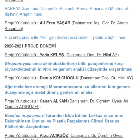
PAPPA2 Gen İfade Düzeyi ile Plesenta Previa Arasındaki Muhtemel
İlişkinin Araştırılması
Proje Yürütücüsü :
Ali Eren YAŞAR
(Danışman: Arş. Gör. Dr. Adem
Kocaman)
Plasenta previa ile PGF gen ifadesi arasındaki ilişkinin araştırılması
2020-2021 PROJE DÖNEMİ
Proje Yürütücüsü :
Yeda KELEŞ
(Danışman: Doç. Dr. Hilal AY)
Streptomyces
cinsi aktinobakterilerin bitki patojenlerine karşı
biyoaktivitesinin in vitro ve genom analizi düzeyinde araştırılması
Proje Yürütücüsü :
Damla KOLCUOĞLU
(Danışman: Doç. Dr. Hilal AY)
Ağır metallere dirençli Micromonospora izolatlarının tüm genom
düzeyinde ağır metal direnç genlerinin analizi
Proje Yürütücüsü :
Canan ALKAN
(Danışman: Dr. Öğretim Üyesi Ali
Osman ADIGÜZEL)
Bacillus mojavensis
Türünden Elde Edilen Lakkaz Enziminin
Rekombinant Üretimi ve Plastik Parçalanma Süreci Üzerine
Etkilerinin Araştırılması
Proje Yürütücüsü :
Arzu AÇIKGÖZ
(Danışman: Dr. Öğretim Üyesi