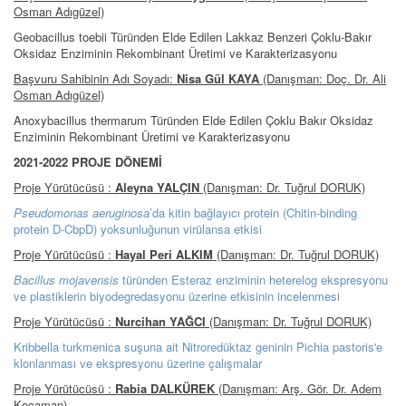
Osman Adıgüzel)
Geobacillus toebii Türünden Elde Edilen Lakkaz Benzeri Çoklu-Bakır
Oksidaz Enziminin Rekombinant Üretimi ve Karakterizasyonu
Başvuru Sahibinin Adı Soyadı:
Nisa Gül KAYA
(Danışman: Doç. Dr. Ali
Osman Adıgüzel)
Anoxybacillus thermarum Türünden Elde Edilen Çoklu Bakır Oksidaz
Enziminin Rekombinant Üretimi ve Karakterizasyonu
2021-2022 PROJE DÖNEMİ
Proje Yürütücüsü :
Aleyna YALÇIN
(Danışman: Dr. Tuğrul DORUK)
Pseudomonas aeruginosa
’da kitin bağlayıcı protein (Chitin-binding
protein D-CbpD) yoksunluğunun virülansa etkisi
Proje Yürütücüsü :
Hayal Peri ALKIM
(Danışman: Dr. Tuğrul DORUK)
Bacillus mojavensis
türünden Esteraz enziminin heterelog ekspresyonu
ve plastiklerin biyodegredasyonu üzerine etkisinin incelenmesi
Proje Yürütücüsü :
Nurcihan YAĞCI
(Danışman: Dr. Tuğrul DORUK)
Kribbella turkmenica suşuna ait Nitroredüktaz geninin Pichia pastoris'e
klonlanması ve ekspresyonu üzerine çalışmalar
Proje Yürütücüsü :
Rabia DALKÜREK
(Danışman: Arş. Gör. Dr. Adem
Kocaman)