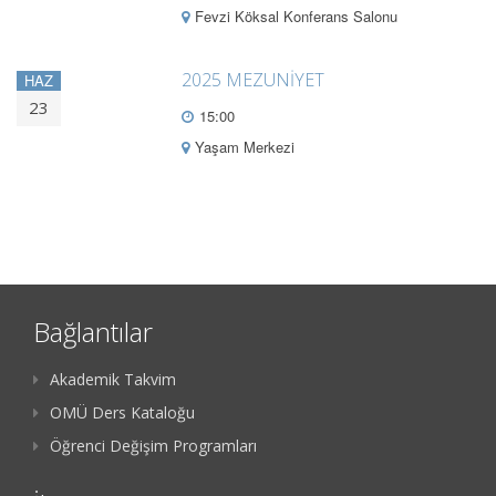
Fevzi Köksal Konferans Salonu
2025 MEZUNİYET
HAZ
23
15:00
Yaşam Merkezi
Bağlantılar
Akademik Takvim
OMÜ Ders Kataloğu
Öğrenci Değişim Programları