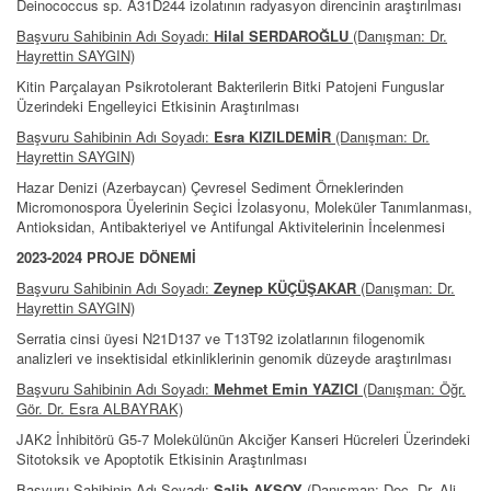
Deinococcus sp. A31D244 izolatının radyasyon direncinin araştırılması
Başvuru Sahibinin Adı Soyadı:
Hilal SERDAROĞLU
(Danışman: Dr.
Hayrettin SAYGIN)
Kitin Parçalayan Psikrotolerant Bakterilerin Bitki Patojeni Funguslar
Üzerindeki Engelleyici Etkisinin Araştırılması
Başvuru Sahibinin Adı Soyadı:
Esra KIZILDEMİR
(Danışman: Dr.
Hayrettin SAYGIN)
Hazar Denizi (Azerbaycan) Çevresel Sediment Örneklerinden
Micromonospora Üyelerinin Seçici İzolasyonu, Moleküler Tanımlanması,
Antioksidan, Antibakteriyel ve Antifungal Aktivitelerinin İncelenmesi
2023-2024 PROJE DÖNEMİ
Başvuru Sahibinin Adı Soyadı:
Zeynep KÜÇÜŞAKAR
(Danışman: Dr.
Hayrettin SAYGIN)
Serratia cinsi üyesi N21D137 ve T13T92 izolatlarının filogenomik
analizleri ve insektisidal etkinliklerinin genomik düzeyde araştırılması
Başvuru Sahibinin Adı Soyadı:
Mehmet Emin YAZICI
(Danışman: Öğr.
Gör. Dr. Esra ALBAYRAK)
JAK2 İnhibitörü G5-7 Molekülünün Akciğer Kanseri Hücreleri Üzerindeki
Sitotoksik ve Apoptotik Etkisinin Araştırılması
Başvuru Sahibinin Adı Soyadı:
Salih AKSOY
(Danışman: Doç. Dr. Ali