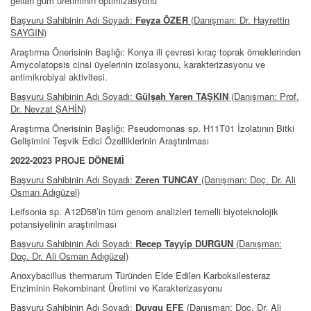
gellan gum üretiminin optimizasyonu
Başvuru Sahibinin Adı Soyadı:
Feyza ÖZER
(Danışman: Dr. Hayrettin
SAYGIN)
Araştırma Önerisinin Başlığı: Konya ili çevresi kıraç toprak örneklerinden
Amycolatopsis cinsi üyelerinin izolasyonu, karakterizasyonu ve
antimikrobiyal aktivitesi.
Başvuru Sahibinin Adı Soyadı:
Gülşah Yaren TAŞKIN
(Danışman: Prof.
Dr. Nevzat ŞAHİN)
Araştırma Önerisinin Başlığı: Pseudomonas sp. H11T01 İzolatının Bitki
Gelişimini Teşvik Edici Özelliklerinin Araştırılması
2022-2023 PROJE DÖNEMİ
Başvuru Sahibinin Adı Soyadı:
Zeren TUNCAY
(Danışman: Doç. Dr. Ali
Osman Adıgüzel)
Leifsonia sp. A12D58’in tüm genom analizleri temelli biyoteknolojik
potansiyelinin araştırılması
Başvuru Sahibinin Adı Soyadı:
Recep Tayyip DURGUN
(Danışman:
Doç. Dr. Ali Osman Adıgüzel)
Anoxybacillus thermarum Türünden Elde Edilen Karboksilesteraz
Enziminin Rekombinant Üretimi ve Karakterizasyonu
Başvuru Sahibinin Adı Soyadı:
Duygu EFE
(Danışman: Doç. Dr. Ali