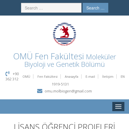
Search …
OMÜ
Fen Fakültesi
Moleküler
Biyoloji ve Genetik Bölümü
+90
OMÜ
Fen Fakültesi
Anasayfa
E-mail
İletişim
EN
362 312
1919-5131
omu.molbiogen@gmail.com
Toggle
naviga
LİSANS ÖĞRENCİ PROJELERİ