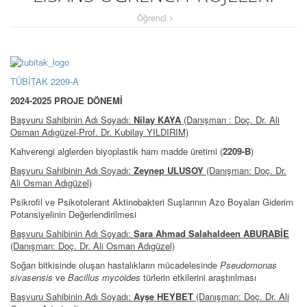
Öğrenci̇
TÜBİTAK 2209-A
2024-2025 PROJE DÖNEMİ
Başvuru Sahibinin Adı Soyadı:
Nilay KAYA
(Danışman : Doç. Dr. Ali
Osman Adıgüzel-Prof. Dr. Kubilay YILDIRIM)
Kahverengi alglerden biyoplastik ham madde üretimi (
2209-B
)
Başvuru Sahibinin Adı Soyadı:
Zeynep ULUSOY
(Danışman: Doç. Dr.
Ali Osman Adıgüzel)
Psikrofil ve Psikotolerant Aktinobakteri Suşlarının Azo Boyaları Giderim
Potansiyelinin Değerlendirilmesi
Başvuru Sahibinin Adı Soyadı:
Sara Ahmad Salahaldeen ABURABİE
(Danışman: Doç. Dr. Ali Osman Adıgüzel)
Soğan bitkisinde oluşan hastalıkların mücadelesinde
Pseudomonas
sivasensis
ve
Bacillus mycoides
türlerin etkilerini araştırılması
Başvuru Sahibinin Adı Soyadı:
Ayşe HEYBET
(Danışman: Doç. Dr. Ali